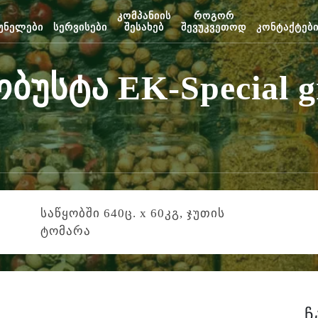
კომპანიის
როგორ
უნელები
სერვისები
შესახებ
შევუკვეთოდ
კონტაქტებ
უსტა EK-Special gr
საწყობში 640ც. x 60კგ, ჯუთის
ტომარა
ჩ